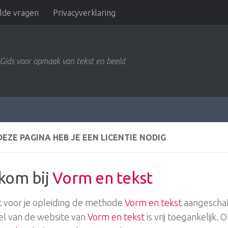
elde vragen
Privacyverklaring
Gids voor opmaak van tekst en beeld
EZE PAGINA HEB JE EEN LICENTIE NODIG
kom bij
Vorm en tekst
t voor je opleiding de methode
Vorm en tekst
aangeschaf
el van de website van
Vorm en tekst
is vrij toegankelijk.