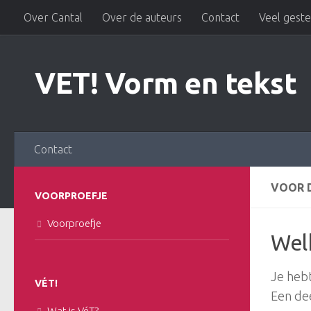
Over Cantal
Over de auteurs
Contact
Veel gest
Doorgaan naar inhoud
VET! Vorm en tekst
Contact
VOOR D
VOORPROEFJE
Voorproefje
Wel
Je heb
VÉT!
Een de
Wat is VéT?