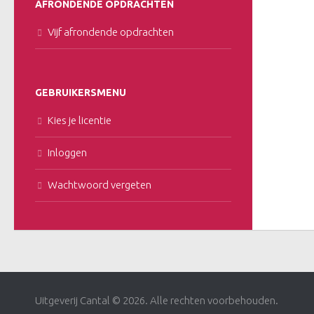
AFRONDENDE OPDRACHTEN
Vijf afrondende opdrachten
GEBRUIKERSMENU
Kies je licentie
Inloggen
Wachtwoord vergeten
Uitgeverij Cantal © 2026. Alle rechten voorbehouden.