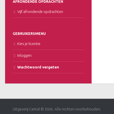
AFRONDENDE OPDRACHTEN
Vijf afrondende opdrachten
GEBRUIKERSMENU
Kies je licentie
Inloggen
Wachtwoord vergeten
Uitgeverij Cantal © 2026. Alle rechten voorbehouden.