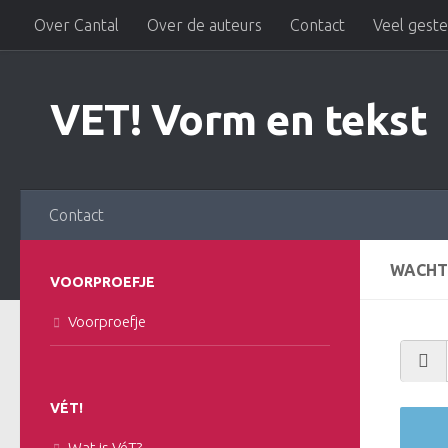
Over Cantal
Over de auteurs
Contact
Veel gest
Doorgaan naar inhoud
VET! Vorm en tekst
Contact
WACHT
VOORPROEFJE
Voorproefje
VÉT!
Wat is VéT?